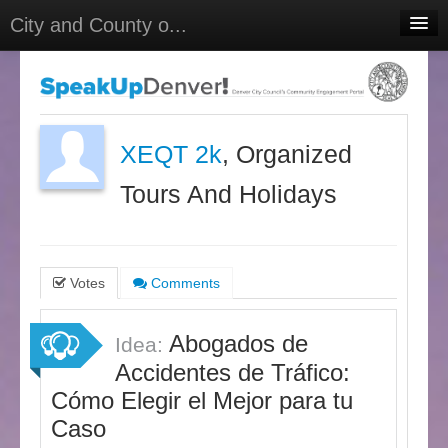
City and County o...
Home
Meetings
Select Language
▼
XEQT 2k
, Organized
Sign In
Tours And Holidays
Sign Up
Votes
Comments
Abogados de
Idea:
Accidentes de Tráfico:
Cómo Elegir el Mejor para tu
Caso